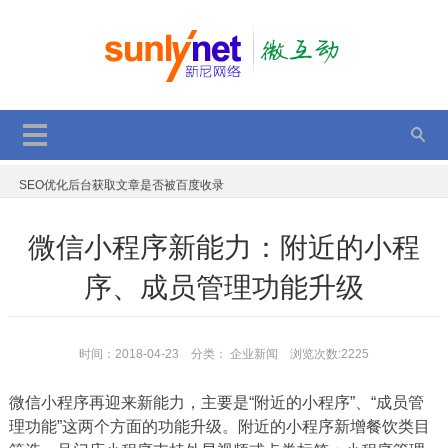
2017双11，双12，持续优惠中，错过再等一年
GPT应用于网站项目优化
一个年轻程序员的故事
企业网站是现代企业不可或缺的一部分
SEO优化后台获取文章是否被百度收录
JS判断单、多张图片加载完成后执行代码
微信小程序新能力：附近的小程
顺德定制网站建设优势有那些
电子商务平台的安全策略
序、成员管理功能升级
微信小程序新能力：附近的小程序、成员管理功能升级
2017动态二维码的表现方法 分享与解读
时间：2018-04-23 分类：
企业新闻
浏览次数:2225
2017双11，双12，持续优惠中，错过再等一年
微信小程序再迎来新能力，主要是“附近的小程序”、“成员管
GPT应用于网站项目优化
理功能”这两个方面的功能升级。附近的小程序新增餐饮类目