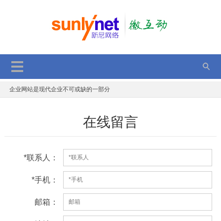
2017双11，双12，持续优惠中，错过再等一年
GPT应用于网站项目优化
一个年轻程序员的故事
企业网站是现代企业不可或缺的一部分
SEO优化后台获取文章是否被百度收录
在线留言
JS判断单、多张图片加载完成后执行代码
顺德定制网站建设优势有那些
电子商务平台的安全策略
*联系人：
微信小程序新能力：附近的小程序、成员管理功能升级
*手机：
2017动态二维码的表现方法 分享与解读
2017双11，双12，持续优惠中，错过再等一年
邮箱：
GPT应用于网站项目优化